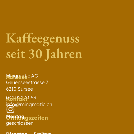
Kaffeegenuss
seit 30 Jahren
Mingmatic AG
Adresse
Geuenseestrasse 7
6210 Sursee
041 920 21 53
Kontakt
info@mingmatic.ch
Montag
Öffnungszeiten
geschlossen
Dienstag – Freitag